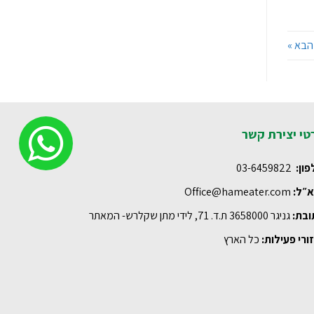
הבא »
טי יצירת קשר
פון:
03-6459822
א״ל:
Office@hameater.com
ובת:
גניגר 3658000 ת.ד. 71, לידי מתן שקלרש- המאתר
ורי פעילות:
כל הארץ