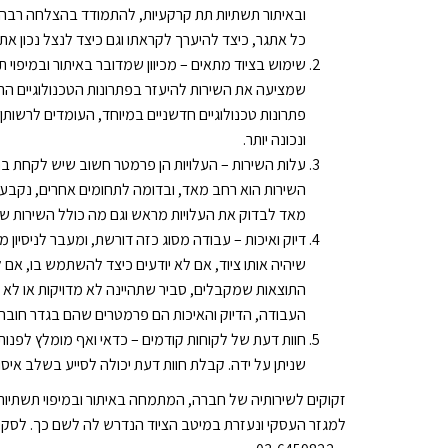
ובאיתור תשתיות תת קרקעיות, להתמודד בהצלחה רבה י
כל אתגר, כיצד להיערך לקראתו וגם כיצד לנצל נכון א
שימוש בציוד מתאים – מכיוון שמדובר באיתור ובמיפוי 
שמציעה את השירות להיעזר בפתרונות הטכנולוגיים הרלו
פתרונות טכנולוגיים חדשניים במיוחד, העומדים לרשות
ונכונה יותר.
עלות השירות – העלויות הן פרמטר חשוב שיש לקחת בחשב
השירות הוא רחב מאד, ובדומה לתחומים אחרים, נקבע
מאד לבדוק את העלויות מראש וגם מה כולל השירות ש
דיוק ואיכות – עבודה מסוג כזה דורשת, ומעבר לניסיון 
שיהיה אותו ציוד, אם לא יודעים כיצד להשתמש בו, אם
התוצאות שמקבלים, סביר שתהיינה לא מדויקות או לא 
העבודה, הדיוק והאיכות הם פרמטרים שהם בגדר חובה.
חוות דעת של לקוחות קודמים – כדאי ואף מומלץ לפנו
שניתן על ידה. קבלת חוות דעת יכולה לסייע בשלב א
זקוקים לשירותיה של חברה, המתמחה באיתור ובמיפוי תשתיות
למגזר העסקי ונעזרת במיטב הציוד הנדרש לה לשם כך. לסקי