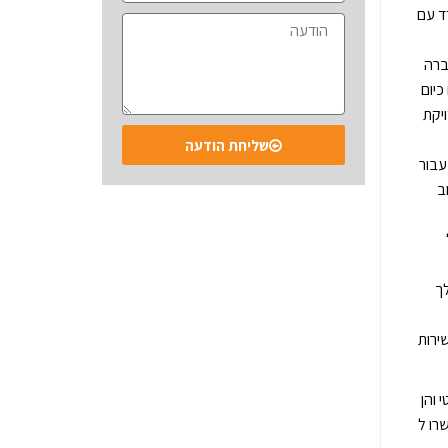
ד עם
ברה
כיום
יקת
שליחת הודעה
עבור
ב
ך
ירות
 והן
רו ל