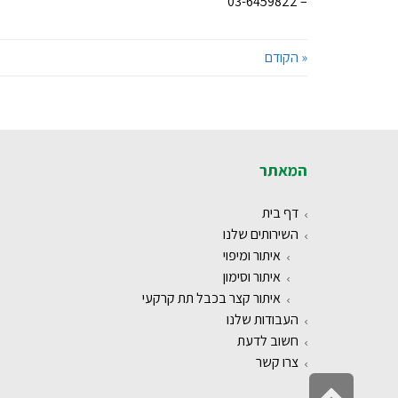
– 03-6459822
« הקודם
המאתר
דף בית
השירותים שלנו
איתור ומיפוי
איתור וסימון
איתור קצר בכבל תת קרקעי
העבודות שלנו
חשוב לדעת
צרו קשר
גלילה