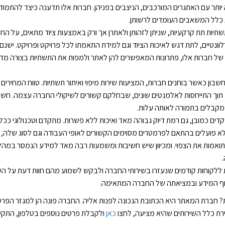
ותר עם האתגרים המורכבים, הניצבים בפניהן. חברות אלו תדענה כיצד להתמוד
ת כלל המשאבים העומדים לרשותן.
תשתיות תת קרקעיות, שניתן לזהותן ולאתרן אך ורק באמצעות ציוד מתאים, על הח
ונטיים, לתת דגש לאיכות הציוד וגם למידת התאמתו לכל פרויקט ופרויקט. ישנם 
ן של חברות אלו, פתרונות המאפשרים להן לאתר ולמפות את התשתיות בצורה מדו
ון כאשר בוחנים חברות, המציעות שירות מיפוי ואיתור תשתיות. טווח המחירים 
 תוך התייחסות לאלמנטים שונים, שבחלקם קשורים לשיקולי החברה עצמה. חשו
מקבלים בתמורה לאותה עלות.
מקדים כמובן, גם רמת דיוק גבוהה מאד ואיכות ללא פשרות. מתקדם וטכנולוגי ככל
 לא פועלים בהתאם לפרמטרים מסוימים הקשורים לאופי העבודה וגם לסוג שלה,
תואמות את הצפוי. ומכיוון שיש חשיבות ומשמעות רבה מאד למידע הנמסר במהל
ת ללקוחות קודמים שנעזרו בשירותי החברה ולבקש לשמוע מהם חוות דעת על הש
יסוף המידע ובמציאתה של החברה המתאימה.
? חברת המאתר היא הכתובת הנכונה לפנות אליה. החברה פונה הן למגזר הפרטי
רת כלל השירותים שהיא מציעה, לחצו
כאן
ולקבלת פרטים נוספים בטלפון, התקש